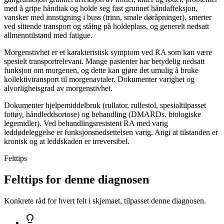
med å gripe håndtak og holde seg fast grunnet håndaffeksjon,
vansker med innstigning i buss (trinn, smale døråpninger), smerter
ved sittende transport og ståing på holdeplass, og generelt nedsatt
allmenntilstand med fatigue.
Morgenstivhet er et karakteristisk symptom ved RA som kan være
spesielt transportrelevant. Mange pasienter har betydelig nedsatt
funksjon om morgenen, og dette kan gjøre det umulig å bruke
kollektivtransport til morgenavtaler. Dokumenter varighet og
alvorlighetsgrad av morgenstivhet.
Dokumenter hjelpemiddelbruk (rullator, rullestol, spesialtilpasset
fottøy, håndleddsortose) og behandling (DMARDs, biologiske
legemidler). Ved behandlingsresistent RA med varig
leddødeleggelse er funksjonsnedsettelsen varig. Angi at tilstanden er
kronisk og at leddskaden er irreversibel.
Felttips
Felttips for denne diagnosen
Konkrete råd for hvert felt i skjemaet, tilpasset denne diagnosen.