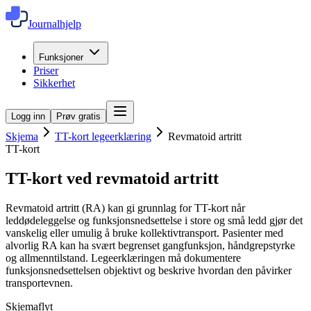
Journalhjelp
Funksjoner
Priser
Sikkerhet
Logg inn
Prøv gratis
Skjema
TT-kort legeerklæring
Revmatoid artritt
TT-kort
TT-kort ved revmatoid artritt
Revmatoid artritt (RA) kan gi grunnlag for TT-kort når
leddødeleggelse og funksjonsnedsettelse i store og små ledd gjør det
vanskelig eller umulig å bruke kollektivtransport. Pasienter med
alvorlig RA kan ha svært begrenset gangfunksjon, håndgrepstyrke
og allmenntilstand. Legeerklæringen må dokumentere
funksjonsnedsettelsen objektivt og beskrive hvordan den påvirker
transportevnen.
Skjemaflyt