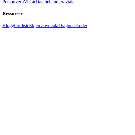
Personvern
Vilkår
Databehandleravtale
Ressurser
Blogg
Ordliste
Skjemaoversikt
Diagnosekoder