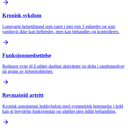
Kronisk sykdom
Langvarig helsetilstand som varer i mer enn 3 måneder og som
vanligvis ikke kan helbredes, men kan behandles og kontrolleres.
Funksjonsnedsettelse
Redusert evne til å utføre daglige aktiviteter og delta i samfunnslivet
på grunn av helseproblemer.
Revmatoid artritt
Kronisk autoimmun leddsykdom med symmetrisk betennelse i ledd
kan gi betydelig funksjonstap og uførhet uten tidlig behandling.