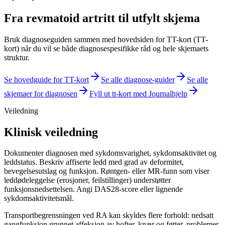
Fra
revmatoid artritt
til utfylt skjema
Bruk diagnoseguiden sammen med hovedsiden for
TT-kort (TT-
kort)
når du vil se både diagnosespesifikke råd og hele skjemaets
struktur.
Se hovedguide for
TT-kort
Se alle diagnose-guider
Se alle
skjemaer for diagnosen
Fyll ut
tt-kort
med Journalhjelp
Veiledning
Klinisk veiledning
Dokumenter diagnosen med sykdomsvarighet, sykdomsaktivitet og
leddstatus. Beskriv affiserte ledd med grad av deformitet,
bevegelsesutslag og funksjon. Røntgen- eller MR-funn som viser
leddødeleggelse (erosjoner, feilstillinger) understøtter
funksjonsnedsettelsen. Angi DAS28-score eller lignende
sykdomsaktivitetsmål.
Transportbegrensningen ved RA kan skyldes flere forhold: nedsatt
gangfunksjon grunnet affeksjon av hofter, knær og føtter, problemer