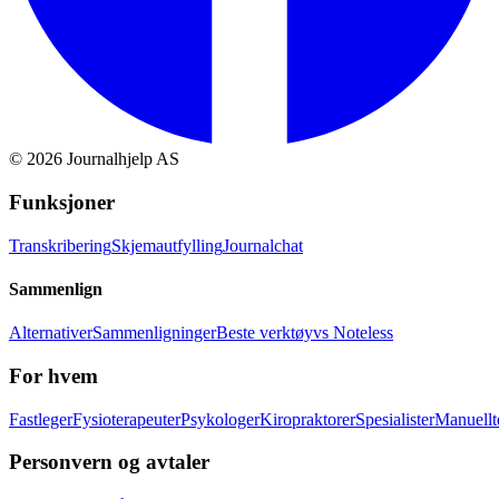
©
2026
Journalhjelp AS
Funksjoner
Transkribering
Skjemautfylling
Journalchat
Sammenlign
Alternativer
Sammenligninger
Beste verktøy
vs Noteless
For hvem
Fastleger
Fysioterapeuter
Psykologer
Kiropraktorer
Spesialister
Manuellt
Personvern og avtaler