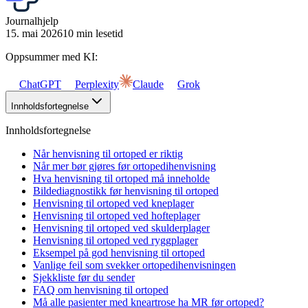
Journalhjelp
15. mai 2026
10 min lesetid
Oppsummer med KI:
ChatGPT
Perplexity
Claude
Grok
Innholdsfortegnelse
Innholdsfortegnelse
Når henvisning til ortoped er riktig
Når mer bør gjøres før ortopedihenvisning
Hva henvisning til ortoped må inneholde
Bildediagnostikk før henvisning til ortoped
Henvisning til ortoped ved kneplager
Henvisning til ortoped ved hofteplager
Henvisning til ortoped ved skulderplager
Henvisning til ortoped ved ryggplager
Eksempel på god henvisning til ortoped
Vanlige feil som svekker ortopedihenvisningen
Sjekkliste før du sender
FAQ om henvisning til ortoped
Må alle pasienter med kneartrose ha MR før ortoped?