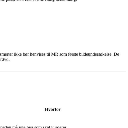
esmerter ikke bør henvises til MR som første bildeundersøkelse. De
prøvd.
Hvorfor
peden må vite hva som skal vurderes.