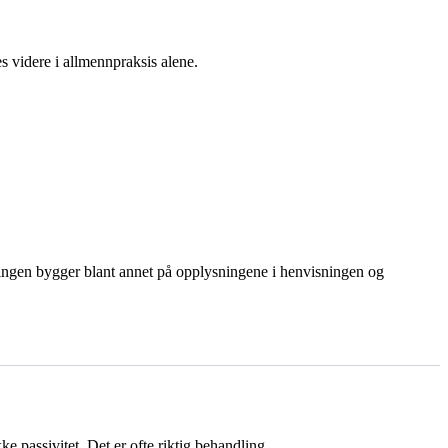
es videre i allmennpraksis alene.
ingen bygger blant annet på opplysningene i henvisningen og
ke passivitet. Det er ofte riktig behandling.