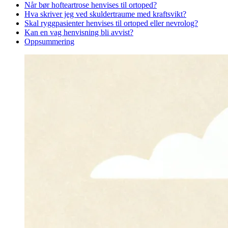
Når bør hofteartrose henvises til ortoped?
Hva skriver jeg ved skuldertraume med kraftsvikt?
Skal ryggpasienter henvises til ortoped eller nevrolog?
Kan en vag henvisning bli avvist?
Oppsummering