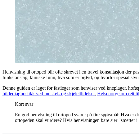
Henvisning til ortoped blir ofte skrevet i en travel konsultasjon der 
funksjonstap, kliniske funn, hva som er prøvd, og hvorfor spesialistv
Denne guiden er laget for fastleger som henviser ved kneplager, hoft
bildediagnostikk ved muskel- og skjelettlidelser
,
Helsenorge om rett til
Kort svar
En god henvisning til ortoped svarer på fire spørsmål: Hva er
ortopeden skal vurdere? Hvis henvisningen bare sier "smerter i 