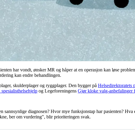
pasienten har vondt, ønsker MR og håper at en operasjon kan løse problem
urdering kan endre behandlingen.
eplager, skulderplager og ryggplager. Den bygger på
Helsedirektoratets p
 spesialisthelsehjelp
og Legeforeningens
Gjør kloke valg-anbefalinger 
 den sannsynlige diagnosen? Hvor mye funksjonstap har pasienten? Hva 
kne, ber om vurdering", blir prioriteringen svak.