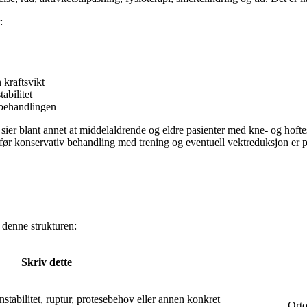
:
 kraftsvikt
abilitet
 behandlingen
sier blant annet at middelaldrende og eldre pasienter med kne- og hoft
gi før konservativ behandling med trening og eventuell vektreduksjon er 
 denne strukturen:
Skriv dette
stabilitet, ruptur, protesebehov eller annen konkret
Orto