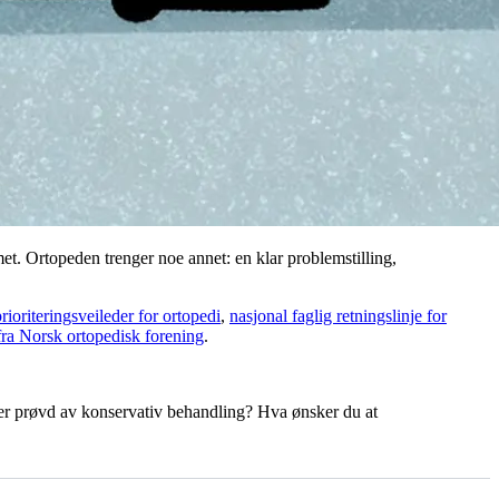
et. Ortopeden trenger noe annet: en klar problemstilling,
rioriteringsveileder for ortopedi
,
nasjonal faglig retningslinje for
fra Norsk ortopedisk forening
.
er prøvd av konservativ behandling? Hva ønsker du at