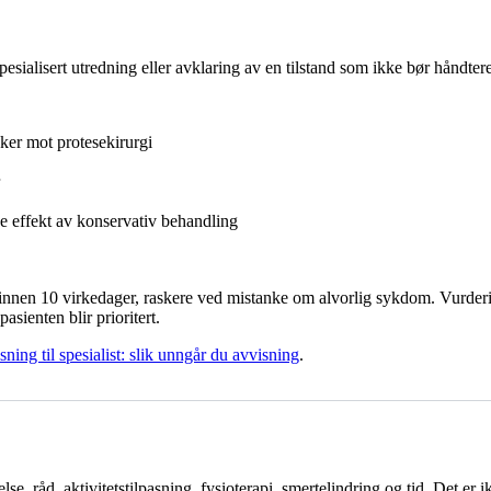
pesialisert utredning eller avklaring av en tilstand som ikke bør håndter
eker mot protesekirurgi
de effekt av konservativ behandling
 innen 10 virkedager, raskere ved mistanke om alvorlig sykdom. Vurder
asienten blir prioritert.
sning til spesialist: slik unngår du avvisning
.
, råd, aktivitetstilpasning, fysioterapi, smertelindring og tid. Det er ik