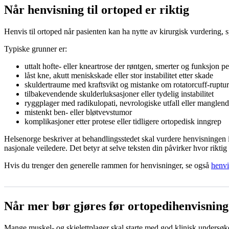
Når henvisning til ortoped er riktig
Henvis til ortoped når pasienten kan ha nytte av kirurgisk vurdering, s
Typiske grunner er:
uttalt hofte- eller kneartrose der røntgen, smerter og funksjon p
låst kne, akutt meniskskade eller stor instabilitet etter skade
skuldertraume med kraftsvikt og mistanke om rotatorcuff-ruptur
tilbakevendende skulderluksasjoner eller tydelig instabilitet
ryggplager med radikulopati, nevrologiske utfall eller manglen
mistenkt ben- eller bløtvevstumor
komplikasjoner etter protese eller tidligere ortopedisk inngrep
Helsenorge beskriver at behandlingsstedet skal vurdere henvisningen
nasjonale veiledere. Det betyr at selve teksten din påvirker hvor riktig p
Hvis du trenger den generelle rammen for henvisninger, se også
henvi
Når mer bør gjøres før ortopedihenvisning
Mange muskel- og skjelettplager skal starte med god klinisk undersøkelse