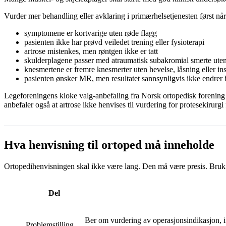
Vurder mer behandling eller avklaring i primærhelsetjenesten først når
symptomene er kortvarige uten røde flagg
pasienten ikke har prøvd veiledet trening eller fysioterapi
artrose mistenkes, men røntgen ikke er tatt
skulderplagene passer med atraumatisk subakromial smerte uten
knesmertene er fremre knesmerter uten hevelse, låsning eller inst
pasienten ønsker MR, men resultatet sannsynligvis ikke endrer
Legeforeningens kloke valg-anbefaling fra Norsk ortopedisk forening 
anbefaler også at artrose ikke henvises til vurdering for protesekirur
Hva henvisning til ortoped må inneholde
Ortopedihenvisningen skal ikke være lang. Den må være presis. Bruk
Del
Ber om vurdering av operasjonsindikasjon, in
Problemstilling