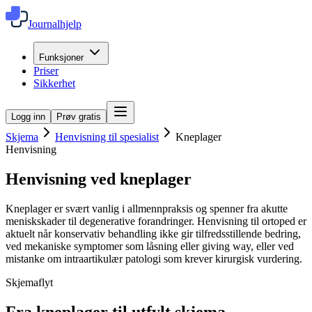
Journalhjelp
Funksjoner
Priser
Sikkerhet
Logg inn
Prøv gratis
Skjema
Henvisning til spesialist
Kneplager
Henvisning
Henvisning ved kneplager
Kneplager er svært vanlig i allmennpraksis og spenner fra akutte
meniskskader til degenerative forandringer. Henvisning til ortoped er
aktuelt når konservativ behandling ikke gir tilfredsstillende bedring,
ved mekaniske symptomer som låsning eller giving way, eller ved
mistanke om intraartikulær patologi som krever kirurgisk vurdering.
Skjemaflyt
Fra
kneplager
til utfylt skjema