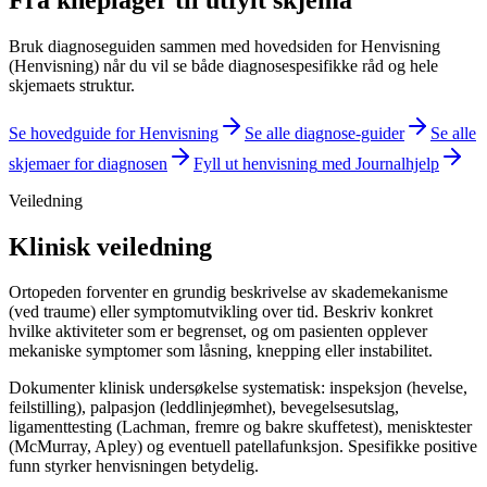
Bruk diagnoseguiden sammen med hovedsiden for
Henvisning
(Henvisning)
når du vil se både diagnosespesifikke råd og hele
skjemaets struktur.
Se hovedguide for
Henvisning
Se alle diagnose-guider
Se alle
skjemaer for diagnosen
Fyll ut
henvisning
med Journalhjelp
Veiledning
Klinisk veiledning
Ortopeden forventer en grundig beskrivelse av skademekanisme
(ved traume) eller symptomutvikling over tid. Beskriv konkret
hvilke aktiviteter som er begrenset, og om pasienten opplever
mekaniske symptomer som låsning, knepping eller instabilitet.
Dokumenter klinisk undersøkelse systematisk: inspeksjon (hevelse,
feilstilling), palpasjon (leddlinjeømhet), bevegelsesutslag,
ligamenttesting (Lachman, fremre og bakre skuffetest), menisktester
(McMurray, Apley) og eventuell patellafunksjon. Spesifikke positive
funn styrker henvisningen betydelig.