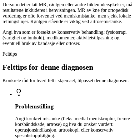
Dersom det er tatt MR, røntgen eller andre bildeundersøkelser, må
resultatene inkluderes i henvisningen. MR av kne før ortopedisk
vurdering er ofte forventet ved meniskmistanke, men sjekk lokale
retningslinjer. Røntgen stående er viktig ved artrosemistanke.
Angi hva som er forsøkt av konservativ behandling: fysioterapi
(varighet og innhold), medikamenter, aktivitetstilpasning og
eventuell bruk av bandasje eller ortoser.
Felttips
Felttips for denne diagnosen
Konkrete råd for hvert felt i skjemaet, tilpasset denne diagnosen.
Problemstilling
Angi konkret mistanke (f.eks. medial meniskruptur, fremre
korsbåndskade, artrose) og hva du ønsker vurdert:
operasjonsindikasjon, artroskopi, eller konservativ
spesialistoppfølging.