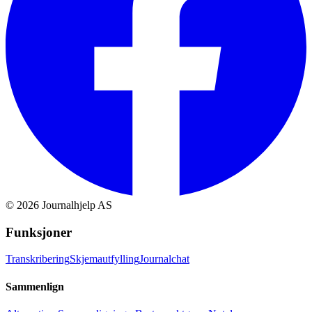
©
2026
Journalhjelp AS
Funksjoner
Transkribering
Skjemautfylling
Journalchat
Sammenlign