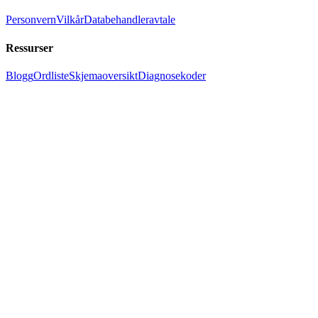
Personvern
Vilkår
Databehandleravtale
Ressurser
Blogg
Ordliste
Skjemaoversikt
Diagnosekoder