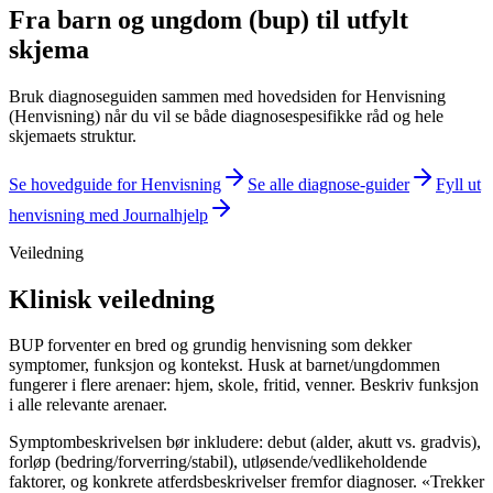
Fra
barn og ungdom (bup)
til utfylt
skjema
Bruk diagnoseguiden sammen med hovedsiden for
Henvisning
(Henvisning)
når du vil se både diagnosespesifikke råd og hele
skjemaets struktur.
Se hovedguide for
Henvisning
Se alle diagnose-guider
Fyll ut
henvisning
med Journalhjelp
Veiledning
Klinisk veiledning
BUP forventer en bred og grundig henvisning som dekker
symptomer, funksjon og kontekst. Husk at barnet/ungdommen
fungerer i flere arenaer: hjem, skole, fritid, venner. Beskriv funksjon
i alle relevante arenaer.
Symptombeskrivelsen bør inkludere: debut (alder, akutt vs. gradvis),
forløp (bedring/forverring/stabil), utløsende/vedlikeholdende
faktorer, og konkrete atferdsbeskrivelser fremfor diagnoser. «Trekker