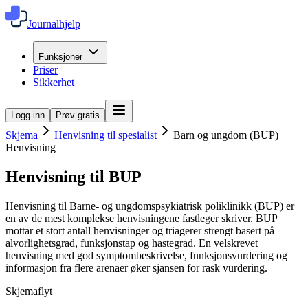
Journalhjelp
Funksjoner
Priser
Sikkerhet
Logg inn
Prøv gratis
Skjema
Henvisning til spesialist
Barn og ungdom (BUP)
Henvisning
Henvisning til BUP
Henvisning til Barne- og ungdomspsykiatrisk poliklinikk (BUP) er
en av de mest komplekse henvisningene fastleger skriver. BUP
mottar et stort antall henvisninger og triagerer strengt basert på
alvorlighetsgrad, funksjonstap og hastegrad. En velskrevet
henvisning med god symptombeskrivelse, funksjonsvurdering og
informasjon fra flere arenaer øker sjansen for rask vurdering.
Skjemaflyt