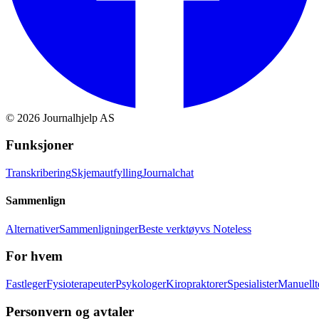
©
2026
Journalhjelp AS
Funksjoner
Transkribering
Skjemautfylling
Journalchat
Sammenlign
Alternativer
Sammenligninger
Beste verktøy
vs Noteless
For hvem
Fastleger
Fysioterapeuter
Psykologer
Kiropraktorer
Spesialister
Manuellt
Personvern og avtaler