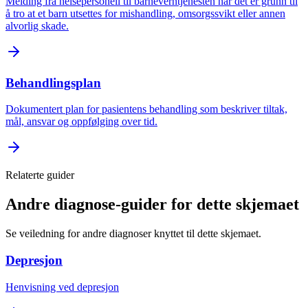
Melding fra helsepersonell til barneverntjenesten når det er grunn til
å tro at et barn utsettes for mishandling, omsorgssvikt eller annen
alvorlig skade.
Behandlingsplan
Dokumentert plan for pasientens behandling som beskriver tiltak,
mål, ansvar og oppfølging over tid.
Relaterte guider
Andre diagnose-guider for dette skjemaet
Se veiledning for andre diagnoser knyttet til dette skjemaet.
Depresjon
Henvisning ved depresjon