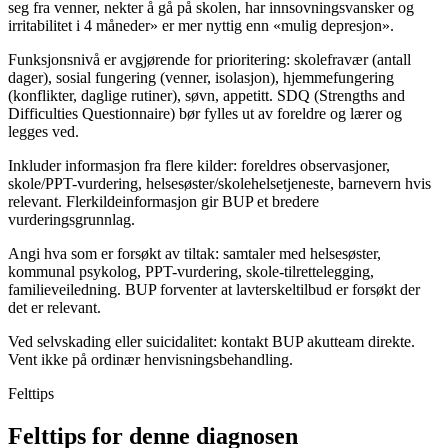
seg fra venner, nekter å gå på skolen, har innsovningsvansker og
irritabilitet i 4 måneder» er mer nyttig enn «mulig depresjon».
Funksjonsnivå er avgjørende for prioritering: skolefravær (antall
dager), sosial fungering (venner, isolasjon), hjemmefungering
(konflikter, daglige rutiner), søvn, appetitt. SDQ (Strengths and
Difficulties Questionnaire) bør fylles ut av foreldre og lærer og
legges ved.
Inkluder informasjon fra flere kilder: foreldres observasjoner,
skole/PPT-vurdering, helsesøster/skolehelsetjeneste, barnevern hvis
relevant. Flerkildeinformasjon gir BUP et bredere
vurderingsgrunnlag.
Angi hva som er forsøkt av tiltak: samtaler med helsesøster,
kommunal psykolog, PPT-vurdering, skole-tilrettelegging,
familieveiledning. BUP forventer at lavterskeltilbud er forsøkt der
det er relevant.
Ved selvskading eller suicidalitet: kontakt BUP akutteam direkte.
Vent ikke på ordinær henvisningsbehandling.
Felttips
Felttips for denne diagnosen