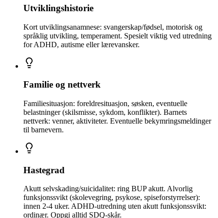
Utviklingshistorie
Kort utviklingsanamnese: svangerskap/fødsel, motorisk og
språklig utvikling, temperament. Spesielt viktig ved utredning
for ADHD, autisme eller lærevansker.
Familie og nettverk
Familiesituasjon: foreldresituasjon, søsken, eventuelle
belastninger (skilsmisse, sykdom, konflikter). Barnets
nettverk: venner, aktiviteter. Eventuelle bekymringsmeldinger
til barnevern.
Hastegrad
Akutt selvskading/suicidalitet: ring BUP akutt. Alvorlig
funksjonssvikt (skolevegring, psykose, spiseforstyrrelser):
innen 2-4 uker. ADHD-utredning uten akutt funksjonssvikt:
ordinær. Oppgi alltid SDQ-skår.