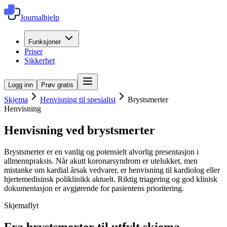
Journalhjelp
Funksjoner
Priser
Sikkerhet
Logg inn
Prøv gratis
Skjema
Henvisning til spesialist
Brystsmerter
Henvisning
Henvisning ved brystsmerter
Brystsmerter er en vanlig og potensielt alvorlig presentasjon i
allmennpraksis. Når akutt koronarsyndrom er utelukket, men
mistanke om kardial årsak vedvarer, er henvisning til kardiolog eller
hjertemedisinsk poliklinikk aktuelt. Riktig triagering og god klinisk
dokumentasjon er avgjørende for pasientens prioritering.
Skjemaflyt
Fra
brystsmerter
til utfylt skjema