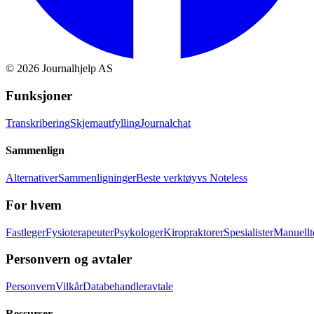
©
2026
Journalhjelp AS
Funksjoner
Transkribering
Skjemautfylling
Journalchat
Sammenlign
Alternativer
Sammenligninger
Beste verktøy
vs Noteless
For hvem
Fastleger
Fysioterapeuter
Psykologer
Kiropraktorer
Spesialister
Manuellt
Personvern og avtaler
Personvern
Vilkår
Databehandleravtale
Ressurser