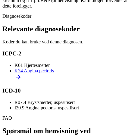
kreatinin og NT-proBNP før henvisning. Kardiologen forventer at
dette foreligger.
Diagnosekoder
Relevante diagnosekoder
Koder du kan bruke ved denne diagnosen.
ICPC-2
K01
Hjertesmerter
K74
Angina pectoris
ICD-10
R07.4
Brystsmerter, uspesifisert
I20.9
Angina pectoris, uspesifisert
FAQ
Spørsmål om henvisning ved