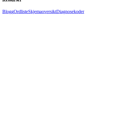
Blogg
Ordliste
Skjemaoversikt
Diagnosekoder