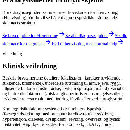
Bruk diagnoseguiden sammen med hovedsiden for
Henvisning
(Henvisning)
når du vil se både diagnosespesifikke råd og hele
skjemaets struktur.
Se hovedguide for
Henvisning
Se alle diagnose-guider
Se alle
skjemaer for diagnosen
Fyll ut
henvisning
med Journalhjelp
Veiledning
Klinisk veiledning
Beskriv brystsmertene detaljert: lokalisasjon, karakter (trykkende,
stikkende, brennende), utbredelse (utstråling til arm, kjeve, rygg),
utløsende faktorer (anstrengelse, hvile, respirasjon, måltid), varighet
og lindrende faktorer. Typisk anginapectoris er anstrengelsesutløst,
trykkende retrosternalt, med lindring i hvile eller ved nitroglyserin.
Kartlegg risikofaktorer systematisk: familiær disposisjon
(førstegradsslektning med prematur kardiovaskulær sykdom),
hypertensjon, diabetes, dyslipidemi, røyking, overvekt, og fysisk
inaktivitet. Angi kjente verdier for blodtrykk, HbA1c, lipider.