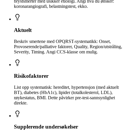
brystsmerter med usikker etiologi. Angi hva du ønsker:
koronarangiografi, belastningstest, ekko.
Aktuelt
Beskriv smertene med OPQRST-systematikk: Onset,
Provoserende/palliative faktorer, Quality, Region/utstråling,
Severity, Timing. Angi CCS-klasse om mulig.
Risikofaktorer
List opp systematisk: hereditet, hypertensjon (med aktuelt
BT), diabetes (HbA1c), lipider (totalkolesterol, LDL),
røykestatus, BMI. Dette påvirker pre-test-sannsynlighet
direkte.
Supplerende undersøkelser