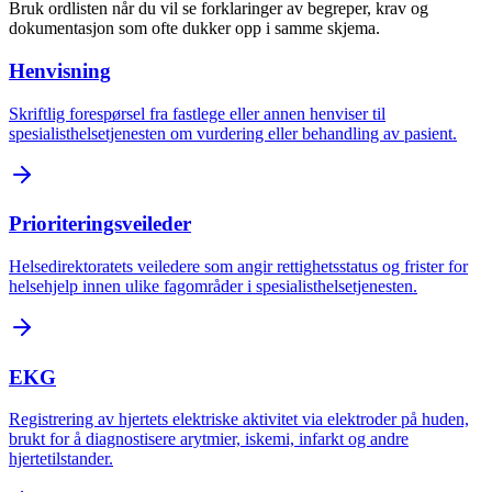
Bruk ordlisten når du vil se forklaringer av begreper, krav og
dokumentasjon som ofte dukker opp i samme skjema.
Henvisning
Skriftlig forespørsel fra fastlege eller annen henviser til
spesialisthelsetjenesten om vurdering eller behandling av pasient.
Prioriteringsveileder
Helsedirektoratets veiledere som angir rettighetsstatus og frister for
helsehjelp innen ulike fagområder i spesialisthelsetjenesten.
EKG
Registrering av hjertets elektriske aktivitet via elektroder på huden,
brukt for å diagnostisere arytmier, iskemi, infarkt og andre
hjertetilstander.