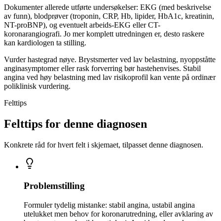
Dokumenter allerede utførte undersøkelser: EKG (med beskrivelse
av funn), blodprøver (troponin, CRP, Hb, lipider, HbA1c, kreatinin,
NT-proBNP), og eventuelt arbeids-EKG eller CT-
koronarangiografi. Jo mer komplett utredningen er, desto raskere
kan kardiologen ta stilling.
Vurder hastegrad nøye. Brystsmerter ved lav belastning, nyoppståtte
anginasymptomer eller rask forverring bør hastehenvises. Stabil
angina ved høy belastning med lav risikoprofil kan vente på ordinær
poliklinisk vurdering.
Felttips
Felttips for denne diagnosen
Konkrete råd for hvert felt i skjemaet, tilpasset denne diagnosen.
Problemstilling
Formuler tydelig mistanke: stabil angina, ustabil angina
utelukket men behov for koronarutredning, eller avklaring av