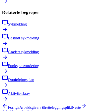
Relaterte begreper
Sykmelding
Bestridt sykmelding
Gradert sykmelding
Funksjonsvurdering
Oppfølgingsplan
Aktivitetskrav
Forrige
Arbeidsgivers tilretteleggingsplikt
Neste