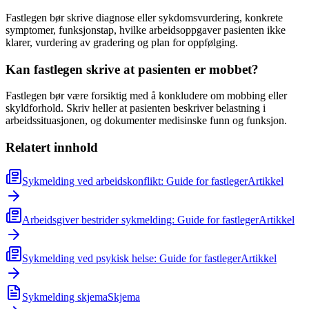
Fastlegen bør skrive diagnose eller sykdomsvurdering, konkrete
symptomer, funksjonstap, hvilke arbeidsoppgaver pasienten ikke
klarer, vurdering av gradering og plan for oppfølging.
Kan fastlegen skrive at pasienten er mobbet?
Fastlegen bør være forsiktig med å konkludere om mobbing eller
skyldforhold. Skriv heller at pasienten beskriver belastning i
arbeidssituasjonen, og dokumenter medisinske funn og funksjon.
Relatert innhold
Sykmelding ved arbeidskonflikt: Guide for fastleger
Artikkel
Arbeidsgiver bestrider sykmelding: Guide for fastleger
Artikkel
Sykmelding ved psykisk helse: Guide for fastleger
Artikkel
Sykmelding skjema
Skjema