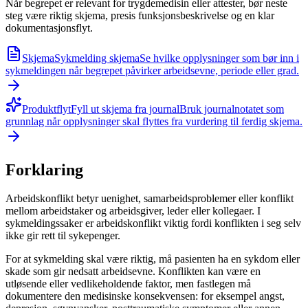
Når begrepet er relevant for trygdemedisin eller attester, bør neste
steg være riktig skjema, presis funksjonsbeskrivelse og en klar
dokumentasjonsflyt.
Skjema
Sykmelding skjema
Se hvilke opplysninger som bør inn i
sykmeldingen når begrepet påvirker arbeidsevne, periode eller grad.
Produktflyt
Fyll ut skjema fra journal
Bruk journalnotatet som
grunnlag når opplysninger skal flyttes fra vurdering til ferdig skjema.
Forklaring
Arbeidskonflikt betyr uenighet, samarbeidsproblemer eller konflikt
mellom arbeidstaker og arbeidsgiver, leder eller kollegaer. I
sykmeldingssaker er arbeidskonflikt viktig fordi konflikten i seg selv
ikke gir rett til sykepenger.
For at sykmelding skal være riktig, må pasienten ha en sykdom eller
skade som gir nedsatt arbeidsevne. Konflikten kan være en
utløsende eller vedlikeholdende faktor, men fastlegen må
dokumentere den medisinske konsekvensen: for eksempel angst,