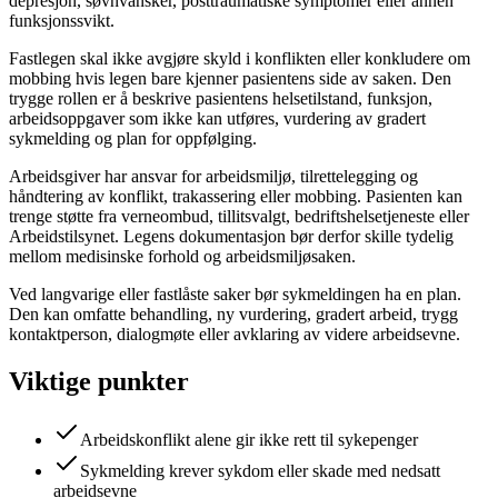
depresjon, søvnvansker, posttraumatiske symptomer eller annen
funksjonssvikt.
Fastlegen skal ikke avgjøre skyld i konflikten eller konkludere om
mobbing hvis legen bare kjenner pasientens side av saken. Den
trygge rollen er å beskrive pasientens helsetilstand, funksjon,
arbeidsoppgaver som ikke kan utføres, vurdering av gradert
sykmelding og plan for oppfølging.
Arbeidsgiver har ansvar for arbeidsmiljø, tilrettelegging og
håndtering av konflikt, trakassering eller mobbing. Pasienten kan
trenge støtte fra verneombud, tillitsvalgt, bedriftshelsetjeneste eller
Arbeidstilsynet. Legens dokumentasjon bør derfor skille tydelig
mellom medisinske forhold og arbeidsmiljøsaken.
Ved langvarige eller fastlåste saker bør sykmeldingen ha en plan.
Den kan omfatte behandling, ny vurdering, gradert arbeid, trygg
kontaktperson, dialogmøte eller avklaring av videre arbeidsevne.
Viktige punkter
Arbeidskonflikt alene gir ikke rett til sykepenger
Sykmelding krever sykdom eller skade med nedsatt
arbeidsevne