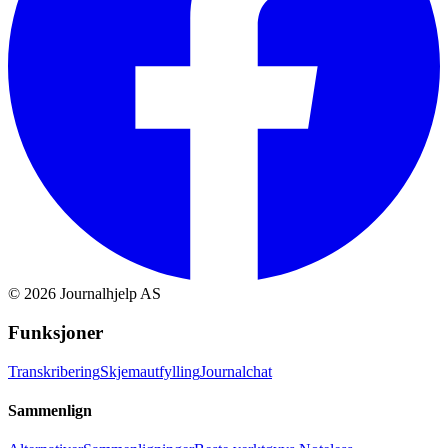
©
2026
Journalhjelp AS
Funksjoner
Transkribering
Skjemautfylling
Journalchat
Sammenlign