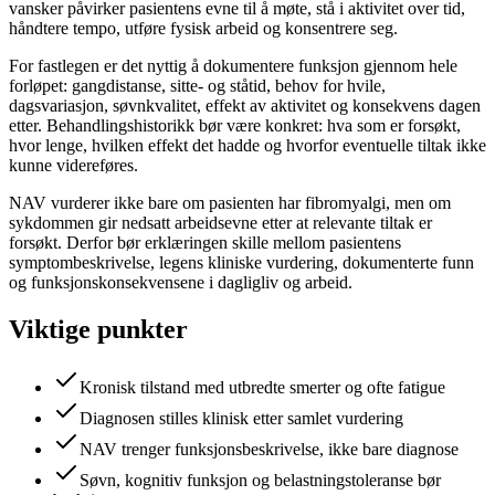
vansker påvirker pasientens evne til å møte, stå i aktivitet over tid,
håndtere tempo, utføre fysisk arbeid og konsentrere seg.
For fastlegen er det nyttig å dokumentere funksjon gjennom hele
forløpet: gangdistanse, sitte- og ståtid, behov for hvile,
dagsvariasjon, søvnkvalitet, effekt av aktivitet og konsekvens dagen
etter. Behandlingshistorikk bør være konkret: hva som er forsøkt,
hvor lenge, hvilken effekt det hadde og hvorfor eventuelle tiltak ikke
kunne videreføres.
NAV vurderer ikke bare om pasienten har fibromyalgi, men om
sykdommen gir nedsatt arbeidsevne etter at relevante tiltak er
forsøkt. Derfor bør erklæringen skille mellom pasientens
symptombeskrivelse, legens kliniske vurdering, dokumenterte funn
og funksjonskonsekvensene i dagligliv og arbeid.
Viktige punkter
Kronisk tilstand med utbredte smerter og ofte fatigue
Diagnosen stilles klinisk etter samlet vurdering
NAV trenger funksjonsbeskrivelse, ikke bare diagnose
Søvn, kognitiv funksjon og belastningstoleranse bør