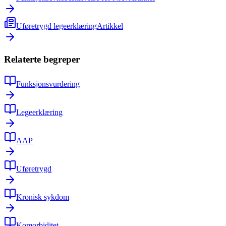
Uføretrygd legeerklæring
Artikkel
Relaterte begreper
Funksjonsvurdering
Legeerklæring
AAP
Uføretrygd
Kronisk sykdom
Komorbiditet