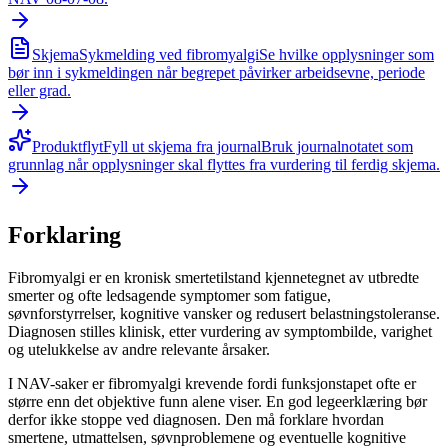
Skjema
Sykmelding ved fibromyalgi
Se hvilke opplysninger som
bør inn i sykmeldingen når begrepet påvirker arbeidsevne, periode
eller grad.
Produktflyt
Fyll ut skjema fra journal
Bruk journalnotatet som
grunnlag når opplysninger skal flyttes fra vurdering til ferdig skjema.
Forklaring
Fibromyalgi er en kronisk smertetilstand kjennetegnet av utbredte
smerter og ofte ledsagende symptomer som fatigue,
søvnforstyrrelser, kognitive vansker og redusert belastningstoleranse.
Diagnosen stilles klinisk, etter vurdering av symptombilde, varighet
og utelukkelse av andre relevante årsaker.
I NAV-saker er fibromyalgi krevende fordi funksjonstapet ofte er
større enn det objektive funn alene viser. En god legeerklæring bør
derfor ikke stoppe ved diagnosen. Den må forklare hvordan
smertene, utmattelsen, søvnproblemene og eventuelle kognitive