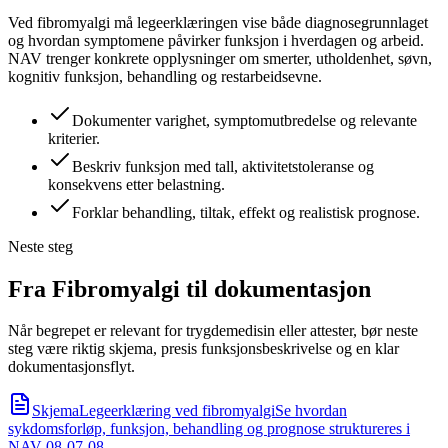
Ved fibromyalgi må legeerklæringen vise både diagnosegrunnlaget
og hvordan symptomene påvirker funksjon i hverdagen og arbeid.
NAV trenger konkrete opplysninger om smerter, utholdenhet, søvn,
kognitiv funksjon, behandling og restarbeidsevne.
Dokumenter varighet, symptomutbredelse og relevante
kriterier.
Beskriv funksjon med tall, aktivitetstoleranse og
konsekvens etter belastning.
Forklar behandling, tiltak, effekt og realistisk prognose.
Neste steg
Fra Fibromyalgi til dokumentasjon
Når begrepet er relevant for trygdemedisin eller attester, bør neste
steg være riktig skjema, presis funksjonsbeskrivelse og en klar
dokumentasjonsflyt.
Skjema
Legeerklæring ved fibromyalgi
Se hvordan
sykdomsforløp, funksjon, behandling og prognose struktureres i
NAV 08-07-08.