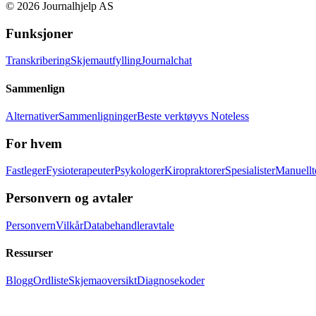
©
2026
Journalhjelp AS
Funksjoner
Transkribering
Skjemautfylling
Journalchat
Sammenlign
Alternativer
Sammenligninger
Beste verktøy
vs Noteless
For hvem
Fastleger
Fysioterapeuter
Psykologer
Kiropraktorer
Spesialister
Manuellt
Personvern og avtaler
Personvern
Vilkår
Databehandleravtale
Ressurser
Blogg
Ordliste
Skjemaoversikt
Diagnosekoder