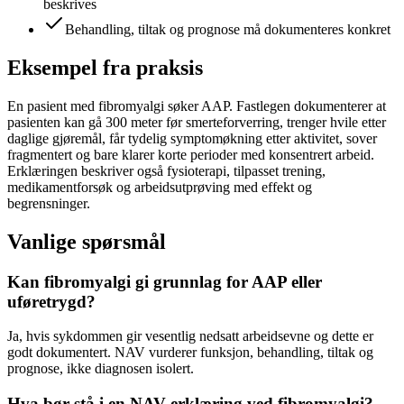
beskrives
Behandling, tiltak og prognose må dokumenteres konkret
Eksempel fra praksis
En pasient med fibromyalgi søker AAP. Fastlegen dokumenterer at
pasienten kan gå 300 meter før smerteforverring, trenger hvile etter
daglige gjøremål, får tydelig symptomøkning etter aktivitet, sover
fragmentert og bare klarer korte perioder med konsentrert arbeid.
Erklæringen beskriver også fysioterapi, tilpasset trening,
medikamentforsøk og arbeidsutprøving med effekt og
begrensninger.
Vanlige spørsmål
Kan fibromyalgi gi grunnlag for AAP eller
uføretrygd?
Ja, hvis sykdommen gir vesentlig nedsatt arbeidsevne og dette er
godt dokumentert. NAV vurderer funksjon, behandling, tiltak og
prognose, ikke diagnosen isolert.
Hva bør stå i en NAV-erklæring ved fibromyalgi?