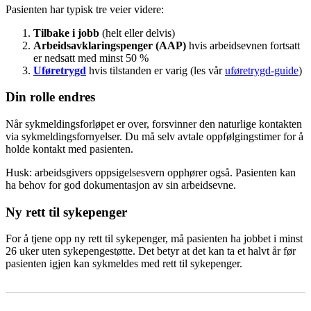
Pasienten har typisk tre veier videre:
Tilbake i jobb
(helt eller delvis)
Arbeidsavklaringspenger (AAP)
hvis arbeidsevnen fortsatt
er nedsatt med minst 50 %
Uføretrygd
hvis tilstanden er varig (les vår
uføretrygd-guide
)
Din rolle endres
Når sykmeldingsforløpet er over, forsvinner den naturlige kontakten
via sykmeldingsfornyelser. Du må selv avtale oppfølgingstimer for å
holde kontakt med pasienten.
Husk: arbeidsgivers oppsigelsesvern opphører også. Pasienten kan
ha behov for god dokumentasjon av sin arbeidsevne.
Ny rett til sykepenger
For å tjene opp ny rett til sykepenger, må pasienten ha jobbet i minst
26 uker uten sykepengestøtte. Det betyr at det kan ta et halvt år før
pasienten igjen kan sykmeldes med rett til sykepenger.