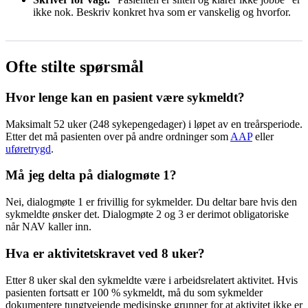
ikke nok. Beskriv konkret hva som er vanskelig og hvorfor.
Ofte stilte spørsmål
Hvor lenge kan en pasient være sykmeldt?
Maksimalt 52 uker (248 sykepengedager) i løpet av en treårsperiode.
Etter det må pasienten over på andre ordninger som
AAP
eller
uføretrygd
.
Må jeg delta på dialogmøte 1?
Nei, dialogmøte 1 er frivillig for sykmelder. Du deltar bare hvis den
sykmeldte ønsker det. Dialogmøte 2 og 3 er derimot obligatoriske
når NAV kaller inn.
Hva er aktivitetskravet ved 8 uker?
Etter 8 uker skal den sykmeldte være i arbeidsrelatert aktivitet. Hvis
pasienten fortsatt er 100 % sykmeldt, må du som sykmelder
dokumentere tungtveiende medisinske grunner for at aktivitet ikke er