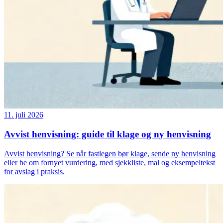
11. juli 2026
Avvist henvisning: guide til klage og ny henvisning
Avvist henvisning? Se når fastlegen bør klage, sende ny henvisning
eller be om fornyet vurdering, med sjekkliste, mal og eksempeltekst
for avslag i praksis.