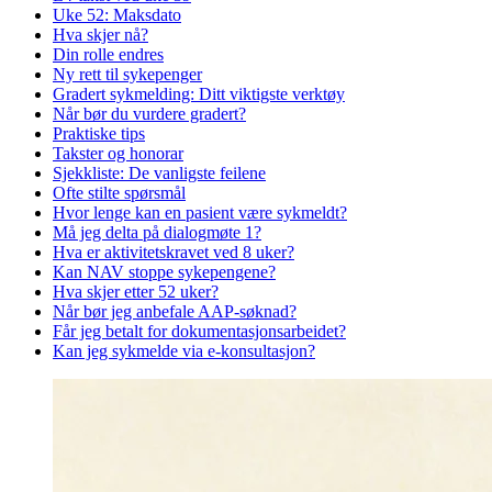
Uke 52: Maksdato
Hva skjer nå?
Din rolle endres
Ny rett til sykepenger
Gradert sykmelding: Ditt viktigste verktøy
Når bør du vurdere gradert?
Praktiske tips
Takster og honorar
Sjekkliste: De vanligste feilene
Ofte stilte spørsmål
Hvor lenge kan en pasient være sykmeldt?
Må jeg delta på dialogmøte 1?
Hva er aktivitetskravet ved 8 uker?
Kan NAV stoppe sykepengene?
Hva skjer etter 52 uker?
Når bør jeg anbefale AAP-søknad?
Får jeg betalt for dokumentasjonsarbeidet?
Kan jeg sykmelde via e-konsultasjon?