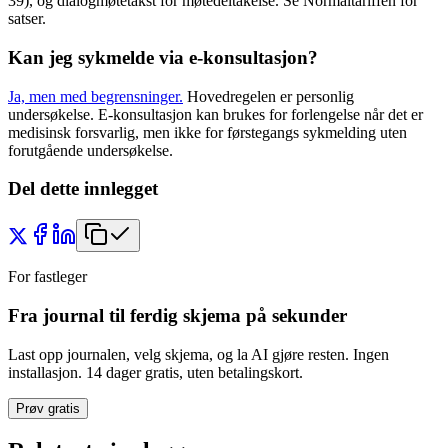
39), og dialogmøtetakst for møtedeltakelse. Se Normaltariffen for
satser.
Kan jeg sykmelde via e-konsultasjon?
Ja, men med begrensninger.
Hovedregelen er personlig
undersøkelse. E-konsultasjon kan brukes for forlengelse når det er
medisinsk forsvarlig, men ikke for førstegangs sykmelding uten
forutgående undersøkelse.
Del dette innlegget
For fastleger
Fra journal til ferdig skjema på sekunder
Last opp journalen, velg skjema, og la AI gjøre resten. Ingen
installasjon. 14 dager gratis, uten betalingskort.
Prøv gratis