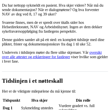
Du har nettopp sykmeldt en pasient. Hva skjer videre? Når må du
sende dokumentasjon? Når er dialogmøtene? Og hva forventer
NAV av deg ved 8, 17 og 39 uker?
Svarene finnes, men de er spredt over titalls sider hos
Helsedirektoratet, NAV og Arbeidstilsynet. Ingen av dem dekker
sykefraværsoppfølging fra fastlegens perspektiv.
Denne guiden samler alt på ett sted: en komplett tidslinje med dine
plikter, frister og dokumentasjonskrav fra dag 1 til uke 52.
Underveis i tidslinjen møter du flere ulike skjemaer. Vår
oversikt
over alle attester og erklæringer for fastleger
viser hvilke som gjelder
i hver fase.
Tidslinjen i et nøtteskall
Her er de viktigste milepælene du må kjenne til:
Tidspunkt
Hva skjer
Din rolle
Vurdere gradert vs. full
Dag 1
Sykmelding utstedes