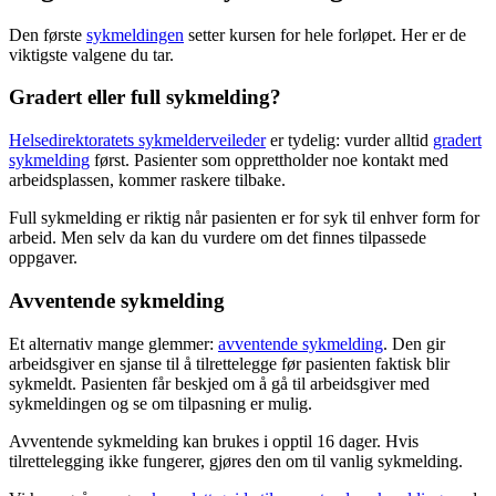
Den første
sykmeldingen
setter kursen for hele forløpet. Her er de
viktigste valgene du tar.
Gradert eller full sykmelding?
Helsedirektoratets sykmelderveileder
er tydelig: vurder alltid
gradert
sykmelding
først. Pasienter som opprettholder noe kontakt med
arbeidsplassen, kommer raskere tilbake.
Full sykmelding er riktig når pasienten er for syk til enhver form for
arbeid. Men selv da kan du vurdere om det finnes tilpassede
oppgaver.
Avventende sykmelding
Et alternativ mange glemmer:
avventende sykmelding
. Den gir
arbeidsgiver en sjanse til å tilrettelegge før pasienten faktisk blir
sykmeldt. Pasienten får beskjed om å gå til arbeidsgiver med
sykmeldingen og se om tilpasning er mulig.
Avventende sykmelding kan brukes i opptil 16 dager. Hvis
tilrettelegging ikke fungerer, gjøres den om til vanlig sykmelding.