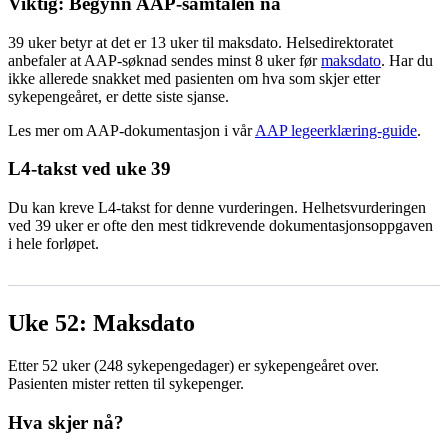
Viktig: Begynn AAP-samtalen nå
39 uker betyr at det er 13 uker til maksdato. Helsedirektoratet
anbefaler at AAP-søknad sendes minst 8 uker før
maksdato
. Har du
ikke allerede snakket med pasienten om hva som skjer etter
sykepengeåret, er dette siste sjanse.
Les mer om AAP-dokumentasjon i vår
AAP legeerklæring-guide
.
L4-takst ved uke 39
Du kan kreve L4-takst for denne vurderingen. Helhetsvurderingen
ved 39 uker er ofte den mest tidkrevende dokumentasjonsoppgaven
i hele forløpet.
Uke 52: Maksdato
Etter 52 uker (248 sykepengedager) er sykepengeåret over.
Pasienten mister retten til sykepenger.
Hva skjer nå?