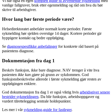
Vi har også en egen
komplett guide til avventende sykmelding
med
vanlige fallgruver, bruk etter egenmelding og råd om hva du bør
skrive til arbeidsgiver.
Hvor lang bør første periode være?
Helsedirektoratet anbefaler normalt korte perioder. Første
sykmelding bør sjelden overstige 14 dager. Kortere perioder gir
hyppigere kontakt og bedre oppfølging.
Se
diagnosespesifikke anbefalinger
for konkrete råd basert på
pasientens diagnose.
Dokumentasjon fra dag 1
Beskriv funksjon, ikke bare diagnose. NAV trenger å vite hva
pasienten
ikke kan gjøre
på grunn av sykdommen. God
funksjonsbeskrivelse allerede i første sykmelding gjør resten av
oppfølgingen enklere.
God dokumentasjon fra dag 1 er også viktig hvis
arbeidsgiver senere
bestrider sykmeldingen
. Da blir funksjon, arbeidsoppgaver og
vurdert tilrettelegging sentrale holdepunkter.
Les mer i vår
sykmelding-guide for fastleger
.