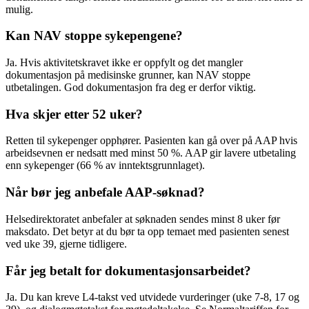
mulig.
Kan NAV stoppe sykepengene?
Ja. Hvis aktivitetskravet ikke er oppfylt og det mangler
dokumentasjon på medisinske grunner, kan NAV stoppe
utbetalingen. God dokumentasjon fra deg er derfor viktig.
Hva skjer etter 52 uker?
Retten til sykepenger opphører. Pasienten kan gå over på AAP hvis
arbeidsevnen er nedsatt med minst 50 %. AAP gir lavere utbetaling
enn sykepenger (66 % av inntektsgrunnlaget).
Når bør jeg anbefale AAP-søknad?
Helsedirektoratet anbefaler at søknaden sendes minst 8 uker før
maksdato. Det betyr at du bør ta opp temaet med pasienten senest
ved uke 39, gjerne tidligere.
Får jeg betalt for dokumentasjonsarbeidet?
Ja. Du kan kreve L4-takst ved utvidede vurderinger (uke 7-8, 17 og