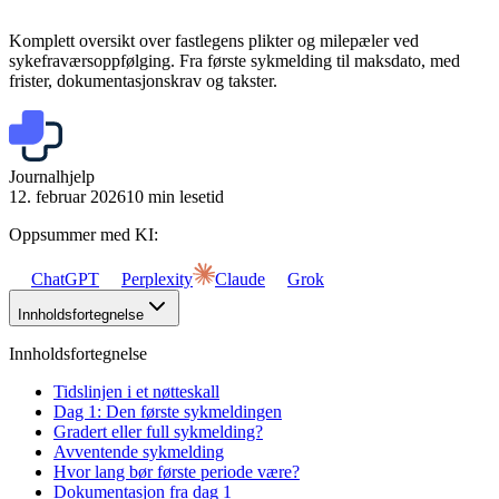
Komplett oversikt over fastlegens plikter og milepæler ved
sykefraværsoppfølging. Fra første sykmelding til maksdato, med
frister, dokumentasjonskrav og takster.
Journalhjelp
12. februar 2026
10 min lesetid
Oppsummer med KI:
ChatGPT
Perplexity
Claude
Grok
Innholdsfortegnelse
Innholdsfortegnelse
Tidslinjen i et nøtteskall
Dag 1: Den første sykmeldingen
Gradert eller full sykmelding?
Avventende sykmelding
Hvor lang bør første periode være?
Dokumentasjon fra dag 1