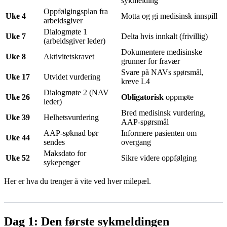
sykmelding
Oppfølgingsplan fra
Uke 4
Motta og gi medisinsk innspill
arbeidsgiver
Dialogmøte 1
Uke 7
Delta hvis innkalt (frivillig)
(arbeidsgiver leder)
Dokumentere medisinske
Uke 8
Aktivitetskravet
grunner for fravær
Svare på NAVs spørsmål,
Uke 17
Utvidet vurdering
kreve L4
Dialogmøte 2 (NAV
Uke 26
Obligatorisk
oppmøte
leder)
Bred medisinsk vurdering,
Uke 39
Helhetsvurdering
AAP-spørsmål
AAP-søknad bør
Informere pasienten om
Uke 44
sendes
overgang
Maksdato for
Uke 52
Sikre videre oppfølging
sykepenger
Her er hva du trenger å vite ved hver milepæl.
Dag 1: Den første sykmeldingen