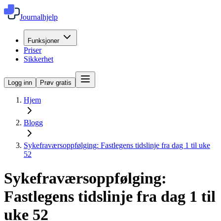
Journalhjelp
Funksjoner
Priser
Sikkerhet
Logg inn
Prøv gratis
Hjem
Blogg
Sykefraværsoppfølging: Fastlegens tidslinje fra dag 1 til uke
52
Sykefraværsoppfølging:
Fastlegens tidslinje fra dag 1 til
uke 52