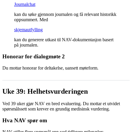
Journalchat
kan du søke gjennom journalen og få relevant historikk
oppsummert. Med
skjemautfylling
kan du generere utkast til NAV-dokumentasjon basert
på journalen.
Honorar for dialogmøte 2
Du mottar honorar for deltakelse, uansett møteform.
Uke 39: Helhetsvurderingen
Ved 39 uker gjør NAV en bred evaluering. Du mottar et utvidet
spørsmålssett som krever en grundig medisinsk vurdering.
Hva NAV spør om
NAV stiller flere spørsmål enn ved tidligere milepæler: