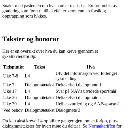
Snakk med pasienten om hva som er realistisk. En for ambisiøs
gradering som fører til tilbakefall er verre enn en forsiktig
opptrapping som lykkes.
Takster og honorar
Her er en oversikt over hva du kan kreve gjennom et
sykefraværsforløp:
Tidspunkt
Takst
Hva
Utvidet informasjon ved forlenget
Uke 7-8
L4
sykmelding
Uke 7
Dialogmøtetakst
Deltakelse i dialogmøte 1
Uke 17
L4
Svar på NAVs utvidede spørsmål
Uke 26
Dialogmøtetakst
Deltakelse i dialogmøte 2
Uke 39
L4
Helhetsvurdering og AAP-spørsmål
Ved behov
Dialogmøtetakst
Dialogmøte 3
Du kan altså kreve L4 opptil tre ganger gjennom et forløp, pluss
dialogmøtetakster for hvert møte du deltar i. Se
Normaltariffen
for