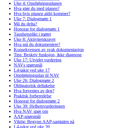
Uke 4: Oppfølgingsplanen
Hva gjør du med planen?
Hva hvis planen aldri kommer?
Uke 7: Dialogmøte 1
Må du delta?
Honorar for dialogmøte 1
Taushetsplikt i møtet
Uke 8: Aktivitetskravet
Hva må du dokumentere?
Konsekvensen av svak dokumentasjon
Tips: Beskriv funksjon, ikke diagnose
Uke 17: Utvidet vurdering
NAVs spørsmål
L4-takst ved uke 17
Oppfølgingsplan til NAV
Uke 26: Dialogmøte 2
Obligatorisk deltakelse
Hva forventes av deg?
Praktisk forberedelse
Honorar for dialogmøte 2
Uke 39: Helhetsvurderingen
Hva NAV spør om
AAP-spørsmål
Viktig: Begynn AAP-samtalen nå
L4-takst ved uke 39