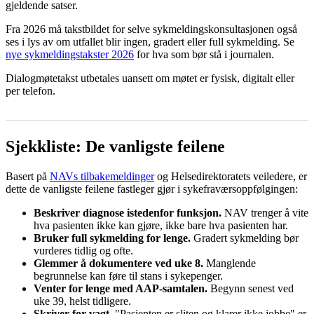
gjeldende satser.
Fra 2026 må takstbildet for selve sykmeldingskonsultasjonen også
ses i lys av om utfallet blir ingen, gradert eller full sykmelding. Se
nye sykmeldingstakster 2026
for hva som bør stå i journalen.
Dialogmøtetakst utbetales uansett om møtet er fysisk, digitalt eller
per telefon.
Sjekkliste: De vanligste feilene
Basert på
NAVs tilbakemeldinger
og Helsedirektoratets veiledere, er
dette de vanligste feilene fastleger gjør i sykefraværsoppfølgingen:
Beskriver diagnose istedenfor funksjon.
NAV trenger å vite
hva pasienten ikke kan gjøre, ikke bare hva pasienten har.
Bruker full sykmelding for lenge.
Gradert sykmelding bør
vurderes tidlig og ofte.
Glemmer å dokumentere ved uke 8.
Manglende
begrunnelse kan føre til stans i sykepenger.
Venter for lenge med AAP-samtalen.
Begynn senest ved
uke 39, helst tidligere.
Skriver for vagt.
"Pasienten er sliten og klarer ikke jobbe" er