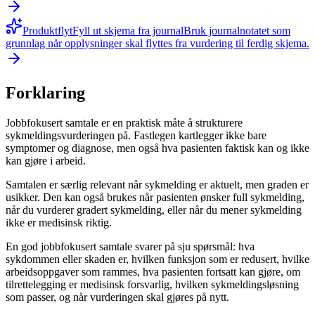
Produktflyt
Fyll ut skjema fra journal
Bruk journalnotatet som
grunnlag når opplysninger skal flyttes fra vurdering til ferdig skjema.
Forklaring
Jobbfokusert samtale er en praktisk måte å strukturere
sykmeldingsvurderingen på. Fastlegen kartlegger ikke bare
symptomer og diagnose, men også hva pasienten faktisk kan og ikke
kan gjøre i arbeid.
Samtalen er særlig relevant når sykmelding er aktuelt, men graden er
usikker. Den kan også brukes når pasienten ønsker full sykmelding,
når du vurderer gradert sykmelding, eller når du mener sykmelding
ikke er medisinsk riktig.
En god jobbfokusert samtale svarer på sju spørsmål: hva
sykdommen eller skaden er, hvilken funksjon som er redusert, hvilke
arbeidsoppgaver som rammes, hva pasienten fortsatt kan gjøre, om
tilrettelegging er medisinsk forsvarlig, hvilken sykmeldingsløsning
som passer, og når vurderingen skal gjøres på nytt.