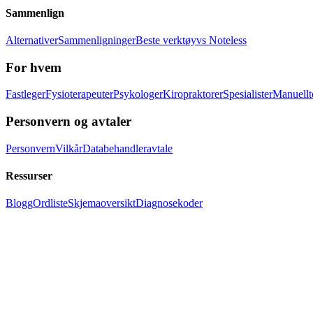
Sammenlign
Alternativer
Sammenligninger
Beste verktøy
vs Noteless
For hvem
Fastleger
Fysioterapeuter
Psykologer
Kiropraktorer
Spesialister
Manuellt
Personvern og avtaler
Personvern
Vilkår
Databehandleravtale
Ressurser
Blogg
Ordliste
Skjemaoversikt
Diagnosekoder