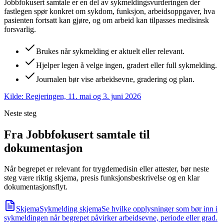
Jobbfokusert samtale er en del av sykmeldingsvurderingen der
fastlegen spør konkret om sykdom, funksjon, arbeidsoppgaver, hva
pasienten fortsatt kan gjøre, og om arbeid kan tilpasses medisinsk
forsvarlig.
Brukes når sykmelding er aktuelt eller relevant.
Hjelper legen å velge ingen, gradert eller full sykmelding.
Journalen bør vise arbeidsevne, gradering og plan.
Kilde:
Regjeringen, 11. mai og 3. juni 2026
Neste steg
Fra Jobbfokusert samtale til
dokumentasjon
Når begrepet er relevant for trygdemedisin eller attester, bør neste
steg være riktig skjema, presis funksjonsbeskrivelse og en klar
dokumentasjonsflyt.
Skjema
Sykmelding skjema
Se hvilke opplysninger som bør inn i
sykmeldingen når begrepet påvirker arbeidsevne, periode eller grad.