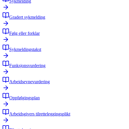
Sykmelding
Gradert sykmelding
Følg eller forklar
Sykmeldingstakst
Funksjonsvurdering
Arbeidsevnevurdering
Oppfølgingsplan
Arbeidsgivers tilretteleggingsplikt