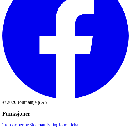
©
2026
Journalhjelp AS
Funksjoner
Transkribering
Skjemautfylling
Journalchat