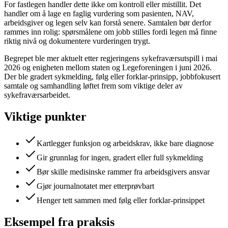
For fastlegen handler dette ikke om kontroll eller mistillit. Det
handler om å lage en faglig vurdering som pasienten, NAV,
arbeidsgiver og legen selv kan forstå senere. Samtalen bør derfor
rammes inn rolig: spørsmålene om jobb stilles fordi legen må finne
riktig nivå og dokumentere vurderingen trygt.
Begrepet ble mer aktuelt etter regjeringens sykefraværsutspill i mai
2026 og enigheten mellom staten og Legeforeningen i juni 2026.
Der ble gradert sykmelding, følg eller forklar-prinsipp, jobbfokusert
samtale og samhandling løftet frem som viktige deler av
sykefraværsarbeidet.
Viktige punkter
Kartlegger funksjon og arbeidskrav, ikke bare diagnose
Gir grunnlag for ingen, gradert eller full sykmelding
Bør skille medisinske rammer fra arbeidsgivers ansvar
Gjør journalnotatet mer etterprøvbart
Henger tett sammen med følg eller forklar-prinsippet
Eksempel fra praksis