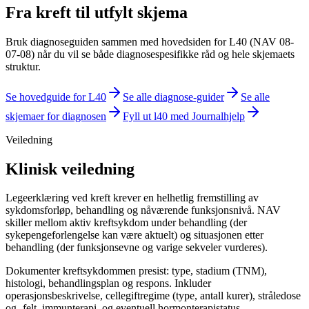
Fra
kreft
til utfylt skjema
Bruk diagnoseguiden sammen med hovedsiden for
L40 (NAV 08-
07-08)
når du vil se både diagnosespesifikke råd og hele skjemaets
struktur.
Se hovedguide for
L40
Se alle diagnose-guider
Se alle
skjemaer for diagnosen
Fyll ut
l40
med Journalhjelp
Veiledning
Klinisk veiledning
Legeerklæring ved kreft krever en helhetlig fremstilling av
sykdomsforløp, behandling og nåværende funksjonsnivå. NAV
skiller mellom aktiv kreftsykdom under behandling (der
sykepengeforlengelse kan være aktuelt) og situasjonen etter
behandling (der funksjonsevne og varige sekveler vurderes).
Dokumenter kreftsykdommen presist: type, stadium (TNM),
histologi, behandlingsplan og respons. Inkluder
operasjonsbeskrivelse, cellegiftregime (type, antall kurer), stråledose
og -felt, immunterapi, og eventuell hormonterapistatus.