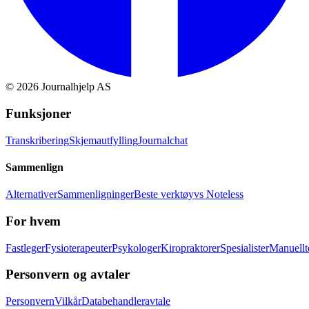
©
2026
Journalhjelp AS
Funksjoner
Transkribering
Skjemautfylling
Journalchat
Sammenlign
Alternativer
Sammenligninger
Beste verktøy
vs Noteless
For hvem
Fastleger
Fysioterapeuter
Psykologer
Kiropraktorer
Spesialister
Manuellt
Personvern og avtaler
Personvern
Vilkår
Databehandleravtale