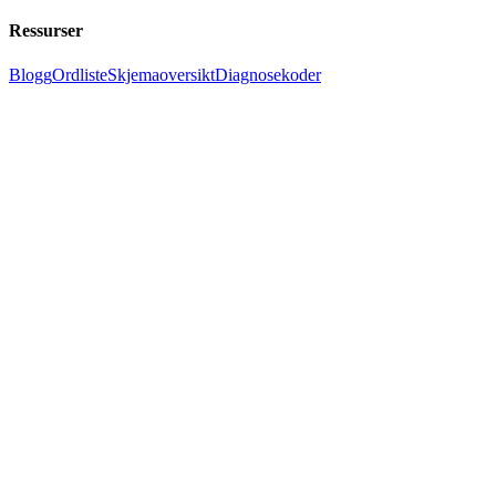
Ressurser
Blogg
Ordliste
Skjemaoversikt
Diagnosekoder