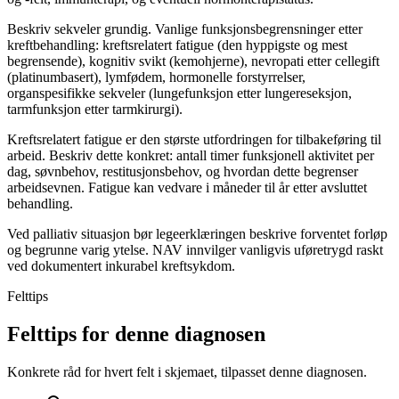
Beskriv sekveler grundig. Vanlige funksjonsbegrensninger etter
kreftbehandling: kreftsrelatert fatigue (den hyppigste og mest
begrensende), kognitiv svikt (kemohjerne), nevropati etter cellegift
(platinumbasert), lymfødem, hormonelle forstyrrelser,
organspesifikke sekveler (lungefunksjon etter lungereseksjon,
tarmfunksjon etter tarmkirurgi).
Kreftsrelatert fatigue er den største utfordringen for tilbakeføring til
arbeid. Beskriv dette konkret: antall timer funksjonell aktivitet per
dag, søvnbehov, restitusjonsbehov, og hvordan dette begrenser
arbeidsevnen. Fatigue kan vedvare i måneder til år etter avsluttet
behandling.
Ved palliativ situasjon bør legeerklæringen beskrive forventet forløp
og begrunne varig ytelse. NAV innvilger vanligvis uføretrygd raskt
ved dokumentert inkurabel kreftsykdom.
Felttips
Felttips for denne diagnosen
Konkrete råd for hvert felt i skjemaet, tilpasset denne diagnosen.