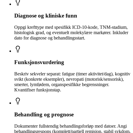
Diagnose og kliniske funn
Oppgi krefttype med spesifikk ICD-10-kode, TNM-stadium,
histologisk grad, og eventuelt molekylære markører. Inkluder
dato for diagnose og behandlingsstart.
Funksjonsvurdering
Beskriv sekveler separat: fatigue (timer aktivitet/dag), kognitiv
svikt (konkrete eksempler), nevropati (motorisk/sensorisk),
smerter, lymfødem, organspesifikke begrensninger.
Kvantifiser funksjonstap.
Behandling og prognose
Dokumenter fullstendig behandlingsforløp med datoer. Angi
behandlingsrespons (komplett/partiell remisjon, stabil sykdom,