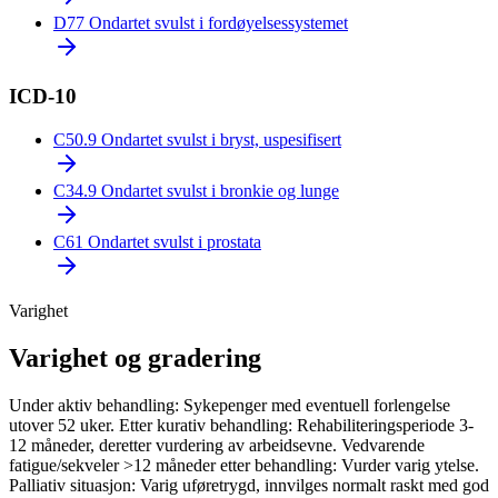
D77
Ondartet svulst i fordøyelsessystemet
ICD-10
C50.9
Ondartet svulst i bryst, uspesifisert
C34.9
Ondartet svulst i bronkie og lunge
C61
Ondartet svulst i prostata
Varighet
Varighet og gradering
Under aktiv behandling: Sykepenger med eventuell forlengelse
utover 52 uker. Etter kurativ behandling: Rehabiliteringsperiode 3-
12 måneder, deretter vurdering av arbeidsevne. Vedvarende
fatigue/sekveler >12 måneder etter behandling: Vurder varig ytelse.
Palliativ situasjon: Varig uføretrygd, innvilges normalt raskt med god