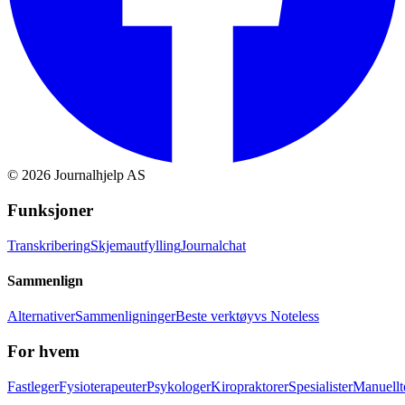
©
2026
Journalhjelp AS
Funksjoner
Transkribering
Skjemautfylling
Journalchat
Sammenlign
Alternativer
Sammenligninger
Beste verktøy
vs Noteless
For hvem
Fastleger
Fysioterapeuter
Psykologer
Kiropraktorer
Spesialister
Manuellt