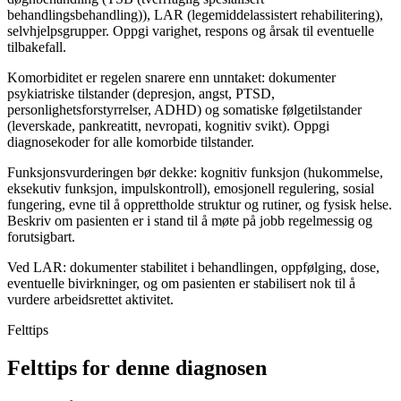
behandlingsbehandling)), LAR (legemiddelassistert rehabilitering),
selvhjelpsgrupper. Oppgi varighet, respons og årsak til eventuelle
tilbakefall.
Komorbiditet er regelen snarere enn unntaket: dokumenter
psykiatriske tilstander (depresjon, angst, PTSD,
personlighetsforstyrrelser, ADHD) og somatiske følgetilstander
(leverskade, pankreatitt, nevropati, kognitiv svikt). Oppgi
diagnosekoder for alle komorbide tilstander.
Funksjonsvurderingen bør dekke: kognitiv funksjon (hukommelse,
eksekutiv funksjon, impulskontroll), emosjonell regulering, sosial
fungering, evne til å opprettholde struktur og rutiner, og fysisk helse.
Beskriv om pasienten er i stand til å møte på jobb regelmessig og
forutsigbart.
Ved LAR: dokumenter stabilitet i behandlingen, oppfølging, dose,
eventuelle bivirkninger, og om pasienten er stabilisert nok til å
vurdere arbeidsrettet aktivitet.
Felttips
Felttips for denne diagnosen