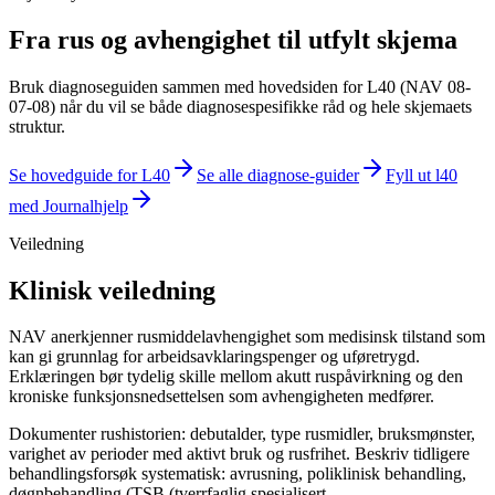
Fra
rus og avhengighet
til utfylt skjema
Bruk diagnoseguiden sammen med hovedsiden for
L40 (NAV 08-
07-08)
når du vil se både diagnosespesifikke råd og hele skjemaets
struktur.
Se hovedguide for
L40
Se alle diagnose-guider
Fyll ut
l40
med Journalhjelp
Veiledning
Klinisk veiledning
NAV anerkjenner rusmiddelavhengighet som medisinsk tilstand som
kan gi grunnlag for arbeidsavklaringspenger og uføretrygd.
Erklæringen bør tydelig skille mellom akutt ruspåvirkning og den
kroniske funksjonsnedsettelsen som avhengigheten medfører.
Dokumenter rushistorien: debutalder, type rusmidler, bruksmønster,
varighet av perioder med aktivt bruk og rusfrihet. Beskriv tidligere
behandlingsforsøk systematisk: avrusning, poliklinisk behandling,
døgnbehandling (TSB (tverrfaglig spesialisert