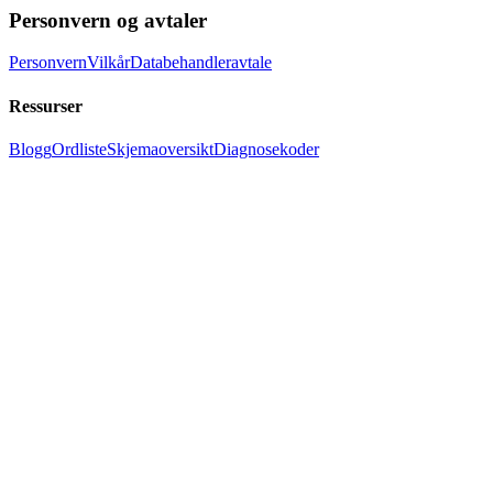
Personvern og avtaler
Personvern
Vilkår
Databehandleravtale
Ressurser
Blogg
Ordliste
Skjemaoversikt
Diagnosekoder