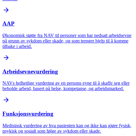
AAP
Økonomisk støtte fra NAV til personer som har nedsatt arbeidsevne
på grunn av sykdom eller skade, og som trenger hjelp til å komme
tilbake i arbeid.
Arbeidsevnevurdering
NAVs helhetlige vurdering av en persons evne til å skaffe seg eller
beholde arbeid, basert på helse, kompetanse, og arbeidsmarked.
Funksjonsvurdering
Medisinsk vurdering av hva pasienten kan og ikke kan gjøre fysisk,
psykisk og sosialt som følge av sykdom eller skade.