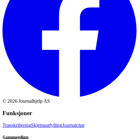
©
2026
Journalhjelp AS
Funksjoner
Transkribering
Skjemautfylling
Journalchat
Sammenlign